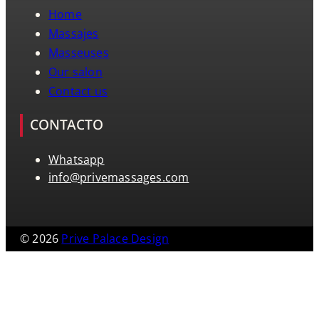
Home
Massajes
Masseuses
Our salon
Contact us
CONTACTO
Whatsapp
info@privemassages.com
© 2026
Prive Palace Design